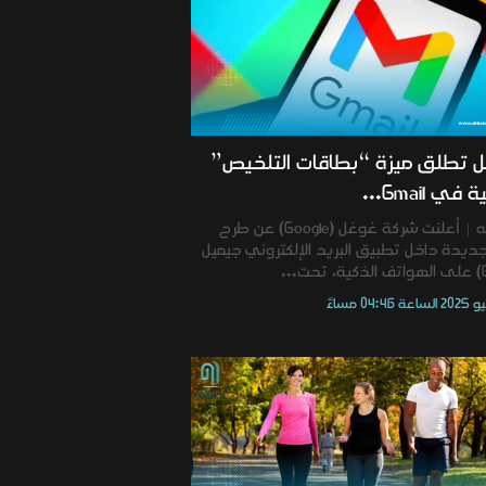
 تطلق ميزة “بطاقات التلخيص”
في Gmail...
دربونه | أعلنت شركة غوغل (Google) عن طرح
جديدة داخل تطبيق البريد الإلكتروني جيميل