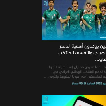
ون يؤكدون أهمية الدعم
اهيري والنفسي للمنتخب
قي...
 | دعا مدربان محليان إلى تهيئة الأجواء
لية لدعم المنتخب الوطني العراقي في
يه الحاسمتين أمام كوريا الجنوبية والأردن،...