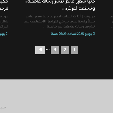
دنيا سمير غانم تنشر رسالة غامضة..
حكيم
وتستعد لعرض...
فرصة
بد
دربونه | أثارت الفنانة المصرية دنيا سمير غانم
دربون
جدلاً واسعًا على مواقع التواصل الاجتماعي بعد
شاكر، 
.
نشرها رسالة غامضة عبر خاصية...
العرا
01 يونيو 2025 الساعة 05:23 مساءً
01 يونيو 2025 الساعة 05:21 مساءً
...
81
3
2
1
سيا