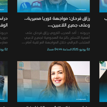
ب
رزاق فرحان: مواجهة كوريا مصيرية..
دراس
وعلى جميع اللاعبين...
الوفا
دربونه | أكد المدرب الكروي رزاق فرحان على
دربون
أهمية التسلح بالنزعة الهجومية لجميع لاعبي
المنتخب العراقي خلال المواجهة المرتقبة أمام...
ممارسة
02 يونيو 2025 الساعة 04:44 مساءً
02 يونيو 2025 الساعة 04:40 مساءً