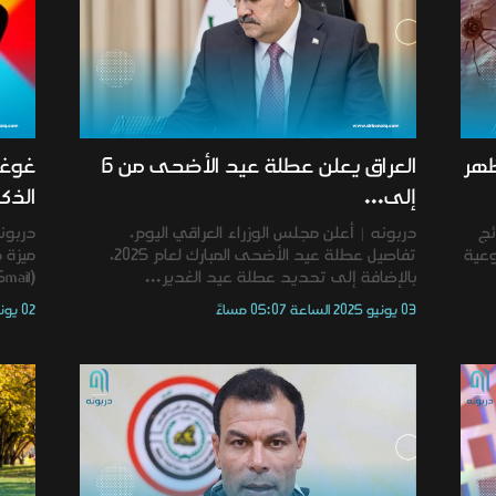
ظهر
العراق يعلن عطلة عيد الأضحى من 6
غوغل
إلى...
الذكية 
ئج
دربونه | أعلن مجلس الوزراء العراقي اليوم،
وعية
تفاصيل عطلة عيد الأضحى المبارك لعام 2025،
ميزة 
بالإضافة إلى تحديد عطلة عيد الغدير...
(Gmail) على الهواتف الذكية، تحت...
03 يونيو 2025 الساعة 05:07 مساءً
02 يونيو 2025 الساعة 04:46 مساءً