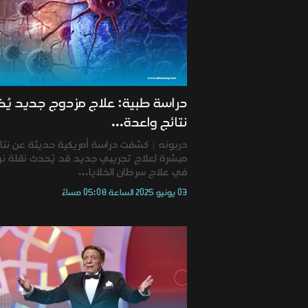
دراسة طبية: علاج مزدوج جديد يُ
نتائج واعدة...
دربونه | كشفت دراسة أمريكية حديثة عن نتا
مبشرة لعلاج تجريبي جديد قد يُحدث نقلة ن
في علاج سرطان الخلايا...
03 يونيو 2025 الساعة 05:08 مساءً