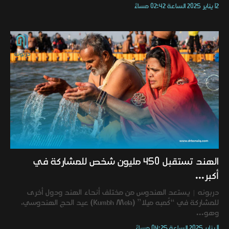
12 يناير 2025 الساعة 02:42 مساءً
الهند تستقبل 450 مليون شخص للمشاركة في
أكبر...
دربونه | يستعد الهندوس من مختلف أنحاء الهند ودول أخرى
للمشاركة في “كُمبه ميلا” (Kumbh Mela) عيد الحج الهندوسي،
وهو...
11 يناير 2025 الساعة 04:25 مساءً