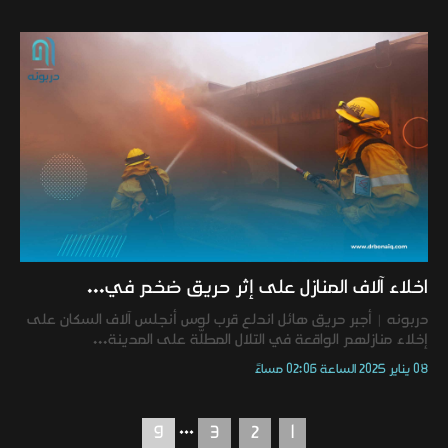
اخلاء آلاف المنازل على إثر حريق ضخم في...
دربونه | أجبر حريق هائل اندلع قرب لوس أنجلس آلاف السكان على
إخلاء منازلهم الواقعة في التلال المطلّة على المدينة...
08 يناير 2025 الساعة 02:06 مساءً
...
9
3
2
1