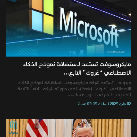
وفنون
مايكروسوفت تستعد لاستضافة نموذج الذكاء
الاصطناعي “غروك” التابع...
دربونه | تستعد شركة مايكروسوفت لاستضافة نموذج الذكاء
الاصطناعي “غروك” (Grok)، الذي طورته شركة “xAI” التابعة
للملياردير الأميركي إيلون ماسك،...
02 مايو 2025 الساعة 03:05 مساءً