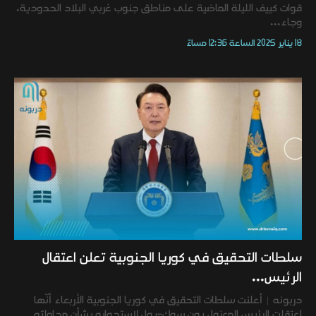
قوات كييف الليلة الماضية على مناطق جنوب غربي البلاد الحدودية.
وجاء...
18 يناير 2025 الساعة 12:36 مساءً
سلطات التحقيق في كوريا الجنوبية تعلن اعتقال
الرئيس...
دربونه | أعلنت سلطات التحقيق في كوريا الجنوبية الأربعاء أنّها
اعتقلت الرئيس المعزول يون سوك-يول لاستجوابه بشأن محاولته