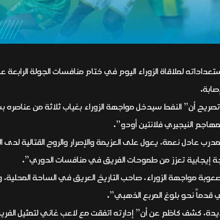
تعداداته لملاقاة الزوراء اليوم في ختام منافسات الجولة الرابعة
صابة.
ريح أن” النفط سيدخل مواجهة الزوراء بغياب ثلاثة من عناصره ب
مهاجم النيجيري فلانتين أودو”.
درب عادل نعمة، يعول على العزيمة والإصرار والروح القتالية لدى ال
يجة إيجابية تعزز من طموحات الفريق في منافسات الدوري”.
بة مواجهة الزوراء، صاحب التاريخ العريق في الساحة المحلية، و
ي قدماً نحو بلوغ المربع الذهبي”.
يدة، كشف كاظم عن أن” إدارته اتفقت مع لاعب غاني لتمثيل الفريق