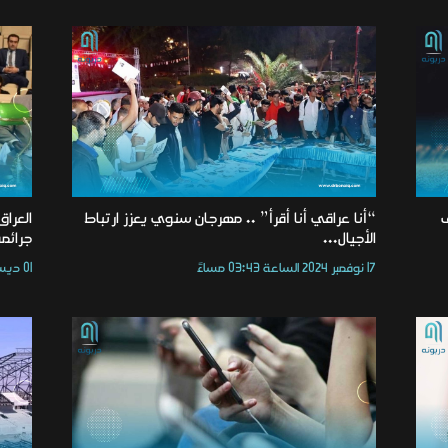
ف
“أنا عراقي أنا أقرأ” .. مهرجان سنوي يعزز ارتباط
العرا
الأجيال...
جرائم
17 نوفمبر 2024 الساعة 03:43 مساءً
01 ديسمبر 2024 الساعة 05:39 مساءً