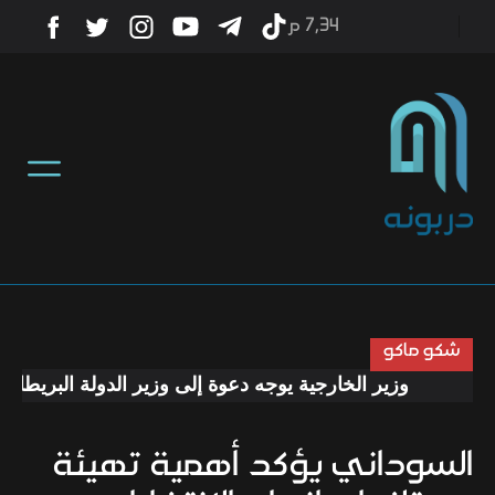
7٫34 م
أخبار
منوعات
تكنولوجيا
رياضة
شكو ماكو
وزير الخارجية يوجه دعوة إلى وزير الدولة البريطاني لز
صحة
السوداني يؤكد أهمية تهيئة
ثقافة