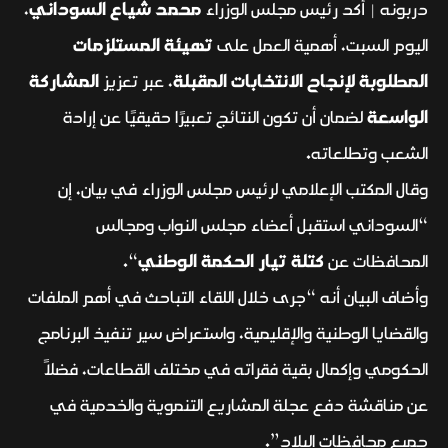
دربونه | أكد رئيس مجلس الوزراء
محمد شياع السوداني
،
اليوم السبت، أهمية العمل على
تهيئة المستلزمات
المطلوبة لإنجاح الانتخابات المقبلة
، عبر تعزيز
المشاركة
الواسعة
لضمان أن تكون النتائج تعبيرًا حقيقيًا عن إرادة
الشعب وتطلعاته.
وقال المكتب الإعلامي لرئيس مجلس الوزراء في بيان، إن
“السوداني استقبل أعضاء مجلس النواب ومجالس
المحافظات عن
كتلة تيار الحكمة الوطني
“.
وأضاف البيان أنه “جرى خلال اللقاء التباحث في أهم الملفات
والقضايا الوطنية والإقليمية، واستعراض سير تنفيذ البرنامج
الحكومي وإكمال بقية فقراته في مختلف القطاعات، فضلاً
عن مناقشة دفع عجلة المشاريع التنموية والخدمية في
جميع محافظات البلاد”.