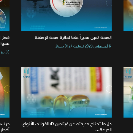
الصحة تعين مديراً عاما لدائرة صحة الرصافة
خطر ك
عدوان
17 أغسطس 2023 الساعة 01:27 مساءً
30 مارس 2026 الساعة 02:31 مساءً
كل ما تحتاج معرفته عن فيتامين D: الفوائد، الأنواع،
دراسة
الجرعة...
أخطر 