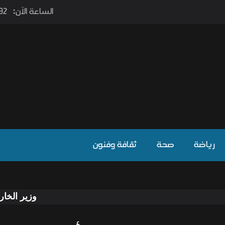
الساعة الآن:
٫32
رياضة
صحة
ثقافة وفنون
وزير الخارجية يوجه دعوة