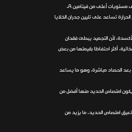
 مستويات أعلى من فيتامين A.
رارة تساعد على تليين جدران الخلايا
يتامين C ومركبات البوليفينول المضادة للأكسدة، لأن التجميد يبطئ فقدان
ا، ما يجعلها، من الناحية الغذائية، أكثر احتفاظا بقيمتها من بعض
تويات أعلى من بعض فيتامينات B وفيتامين E، نتيجة تجميدها بعد الحصاد مباشرة، وهو ما يساعد
جمدة قد تحتوي أيضا على مستويات أعلى من بعض أشكال فيتامين E، كما قد يكون امتصاص الحديد منها أفضل من
تعيق امتصاص الحديد، ما يزيد من