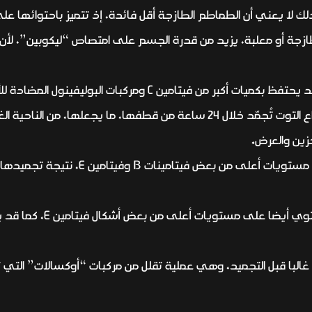
 لا يعني أن الطماطم الطازجة أقل فائدة، إذ تتميز باحتوائها على
ة أو معلبة، يزيد من قدرة الجسم على امتصاص “ليكوبين”، لأن الح
وأشار راجان إلى أن التوت الأزرق المجمد قد يحتفظ بكميات أكبر من ف
العناصر الغذائية. ولفت إلى أن معظم أنواع التوت تُجمّد خلال 24 ساعة من قطفه
خزين والعرض.
وبيّن أن البازلاء المجمدة قد تحتوي على مس
وأوضح راجان أن السبانخ الم
 غالبا قبل التجميد، وهي عملية تقلل من مركبات “أوكسالات” التي 