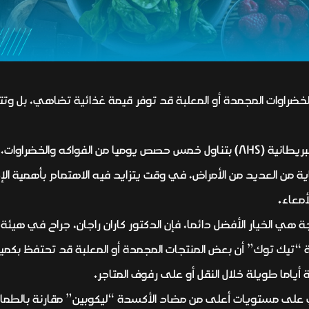
ضراوات المجمدة أو المعلبة قد توفر قيمة غذائية تضاهي، بل وتت
وتوصي هيئة الخدمات الصحية الوطنية البريطانية (NHS) بتناول خمس حصص يوميا من 
ن العديد من الأمراض، في وقت يتزايد فيه الاهتمام بأهمية الإكثا
أمعاء.
ة هي الخيار الأفضل دائما، فإن الدكتور كاران راجان، جراح في هيئة 
يك توك” أن بعض المنتجات المجمدة أو المعلبة قد تحتفظ بكميات 
 أياما طويلة خلال النقل أو على رفوف المتاجر.
على مستويات أعلى من مضاد الأكسدة “ليكوبين” مقارنة بالطماطم ا