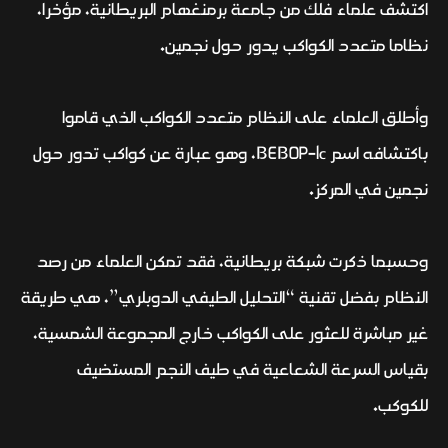
اكتشف علماء فلك من جامعة برمنغهام البريطانية، مؤخرا،
نظاما متعدد الكواكب يدور حول نجمين.
وأطلق العلماء على النظام متعدد الكواكب الذي قاموا
باكتشافه اسم BEBOP-1c، وهو عبارة عن كواكب تدور حول
نجمين في المركز.
وحسبما ذكرت شبكة بريطانية، فقد تمكن العلماء من رصد
النظام بفضل تقنية “التحليل الطيفي الدوبلري”، هي طريقة
غير مباشرة للعثور على الكواكب خارج المجموعة الشمسية،
بقياس السرعة الشعاعية في طيف النجم المستضيف
للكوكب.