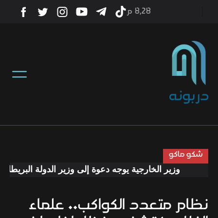
8٫28 م
أخبار
منوعات
تكنولوجيا
رياضة
شكو ماكو
وزير الخارجية يوجه دعوة إلى وزير الدولة البريطاني لز
صحة
نظام متعدد الكواكب.. علماء
ثقافة