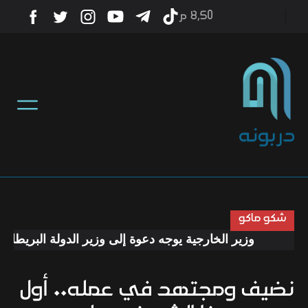
8٫50 م
أخبار
منوعات
تكنولوجيا
رياضة
شكو ماكو
وزير الخارجية يوجه دعوة إلى وزير الدولة البريطاني لز
صحة
نضيف ومجتهد في عمله.. أول
ثقافة