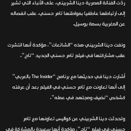
ردّت الفنانة المصرية دينا الشربيني، على الأنباء التي تشير
إلى ارتباطها عاطفيا بمواطنها تامر حسني، عقب انفصاله
عن المغربية بسمة بوسيل.
ونفت دينا الشربيني هذه “الشائعات”، مؤكدة أنها انتشرت
عقب مشاركتها في فيلم تامر حسني الجديد “تاج”.
أشارت دينا في حديثها مع برنامج “The Insider بالعربي”
إلى أنها تعاونت مع تامر حسني في الفيلم بعد أن عرفته
كشخص “نضيف ومجتهد في عمله”.
وتحدثت دينا الشربيني عن كواليس تعاونها مع تامر
حسني في فيلم “تاج”، مؤكدة أنها سعيدة بالمشاركة في