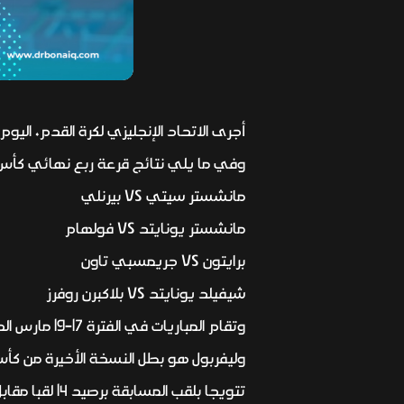
أجرى الاتحاد الإنجليزي لكرة القدم، اليو
وفي ما يلي نتائج قرعة ربع نهائي كأس ا
مانشستر سيتي VS بيرنلي
مانشستر يونايتد VS فولهام
برايتون VS جريمسبي تاون
شيفيلد يونايتد VS بلاكبرن روفرز
وتقام المباريات في الفترة 17-19 مارس الحالي.
وليفربول هو بطل النسخة الأخيرة من كأس