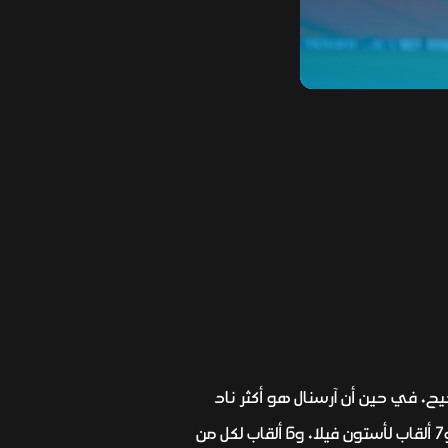
ح، في حين أن آرسنال هو أكثر ناد
تتويجا بلقب المسابقة برصيد 14 لقبا مقابل 12 ل‍مانشستر يونايتد، و8 لكل من تشيلسي وليفربول وتوتنهام، و7 ألقاب ل‍أستون فيلا، و6 ألقاب لكل من