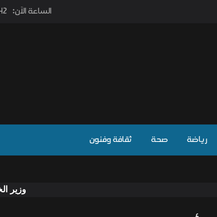
الساعة الآن:
٫42
رياضة
صحة
ثقافة وفنون
وزير الخارجية يوجه د