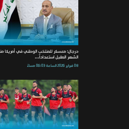
درجال: معسكر للمنتخب الوطني في أمريكا م
الشهر المقبل استعداداً...
08 فبراير 2026 الساعة 06:03 مساءً