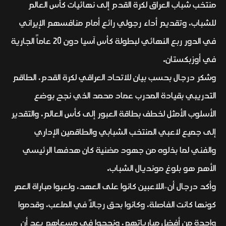
منتخب شباب العراق لكرة القدم إلى نهائيات كأس العالم
للشباب، وتقديم أداء رجولي رائع أمام منافسهم الإيراني
في الدور ربع النهائي لبطولة كأس آسيا دون 20 عاماً الجارية
في أوزبكستان.
وشكر درجال بحسب بيان للاتحاد العراقي لكرة القدم، الطاقم
التدريبي بقيادة المدرب عماد محمد الذي نجح بوضع
الأسلوب الأمثل لخطف بطاقة العبور إلى كأس العالم، والتقدير
إلى جميع لاعبي المنتخب الشبابي والطاقمين الإداري
والفني لما بذلوه من جهود مضنية كان هدفها الرئيسي
الأهم هو بلوغ مونديال الشباب.
وأكد درجال أن«اللاعبين كانوا على العهد، ولعبوا مباراة العمر
كونها كانت الفاصلة، وكانوا بحق رجالاً في الملعب، وقدموا
واحدة من أفضل مبارياتهم، ونجحوا في مسعاهم بعد أن