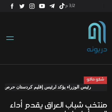
3٫12 م
أخبار
منوعات
تكنولوجيا
رياضة
شكو ماكو
رئيس الوزراء يؤكد لرئيس إقليم كردستان حرص الحكوم
صحة
منتخب شباب العراق يقدم أداء
ثقافة