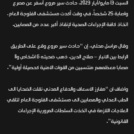
السبت 13 مايو/أيار 2023، حادث سير مروع أسفر عن مصرع
واصابة 25 شخصاً، في وقت أكدت مستشفى الفلوجة العام،
اتخاذ كافة الإجراءات الصحية لإنقاذ أكبر عدد من المصابين.
وقال مراسل محلي، إن “حادث سير مروع وقع على الطريق
الرابط بين الانبار – صلاح الدين، ذهب ضحيته 6 اشخاص و11
مصابا معظمهم منتسبين من القوات الامنية كحصيلة أولية”.
واضاف ان “مفارز الاسعاف والدفاع المدني نقلت الضحايا الى
الطب العدلي والمصابين الى مستشفى الفلوجة العام لتلقي
العلاجات اللازمة في اتخذت السلطات المرورية الإجراءات
القانونية”.