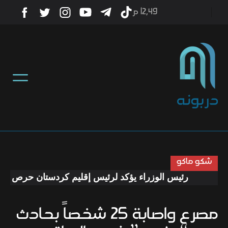
12٫49 م
أخبار
منوعات
تكنولوجيا
رياضة
شكو ماكو
رئيس الوزراء يؤكد لرئيس إقليم كردستان حرص الحكوم
صحة
مصرع واصابة 25 شخصاً بحادث
ثقافة