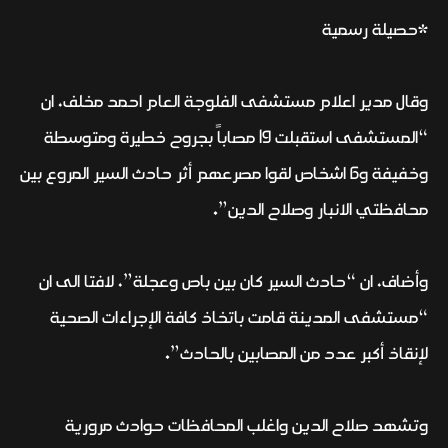
*حصيلة رسمية
وقال مدير اعلام مستشفى الفلوجة العام احمد مخلف، ان
“المستشفى استقبلت 19 مصاباً بجروح خطيرة ومتوسطة
وخفيفة و6 اشخاص لقوا مصرعهم أثر حادث السير المروع بين
محافظتي الانبار وصلاح الدين”.
وأضاف، ان “حادث السير كان بين باص وعجلة”، لافتا الى ان
“مستشفى المدينة قامت باتخاذ كافة الإجراءات الصحية
لإنقاذ أكبر عدد من المصابين بالحادث”.
وتشهد صلاح الدين واغلب المحافظات حوادث مرورية