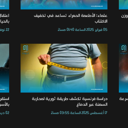
وزن
علماء: الأطعمة الحمراء تساعد في تخفيف
اعتقال
الاكتئاب
بالحيا
05 فبراير 2025 الساعة 01:40 مساءً
22 نوفمبر 2023 الساعة 12:10 مساءً
سرعة
دراسة فرنسية تكشف طريقة ثورية لمحاربة
استقرا
السمنة عبر الدماغ
بالأسو
17 أغسطس 2025 الساعة 03:55 مساءً
02 ديسمبر 2023 الساعة 08:57 صباحًا