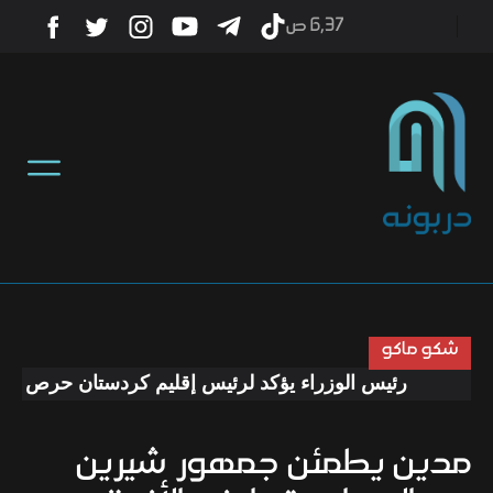
6٫37 ص
أخبار
منوعات
تكنولوجيا
رياضة
شكو ماكو
رئيس الوزراء يؤكد لرئيس إقليم كردستان حرص الحكوم
صحة
مدين يطمئن جمهور شيرين
ثقافة