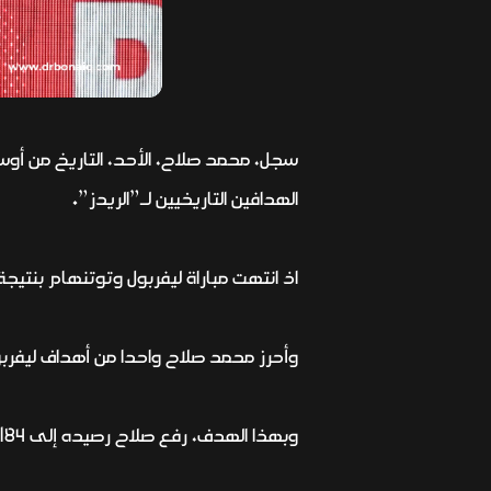
سجل، محمد صلاح، الأحد، التاريخ من أوسع
الهدافين التاريخيين لـ”الريدز”.
اذ انتهت مباراة
ليفربول
و
توتنهام
بنتيجة 4-3
وأحرز محمد صلاح واحدا من أهداف ليفربول الأربعة، علم
وبهذا الهدف، رفع صلاح رصيده إلى 184 هدفا في 300 مباراة مع “الريدز” الذي انضم إليه في عام 2017.