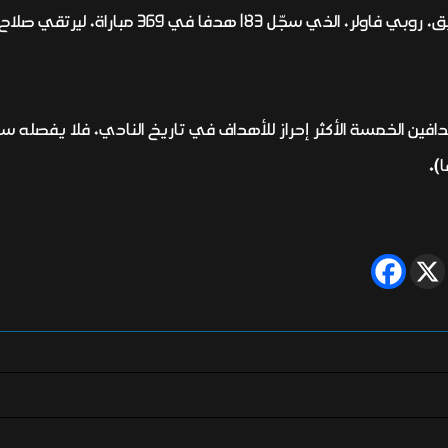
حيث تخطى بذلك الهداف التاريخي للفريق، روبي فاولر،