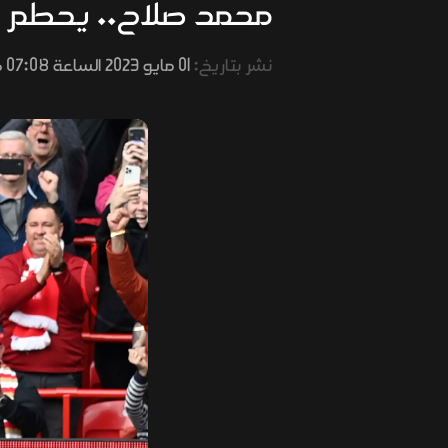
محمد صلاح.. يحطم رق
نشر بتاريخ:
01 مايو 2023 الساعة 07:08 صباحًا