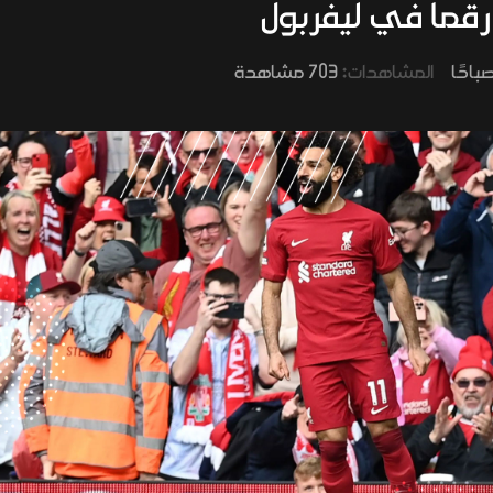
ماً في ليفربول
المشاهدات:
703 مشاهدة