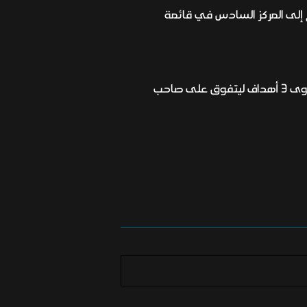
 الذي سجّل 183 هدفا في 369 مباراة، ليرتقي صلاح إلى المركز السادس في قائمة
ولدى صلاح فرصة الدخول إلى قائمة الهدافين الخمسة الأكثر إحراز للأهداف في تاريخ النادي، فلا يفصله سوى 3 أهداف ليتفوق على صاحب