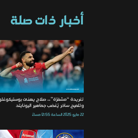
أخبار ذات صلة
تغريدة “مشفرّة”.. صلاح يهنئ بوستيكوغلو
وتلميح ساخر يُغضب جماهير اليونايتد
22 مايو 2025 الساعة 12:55 مساءً