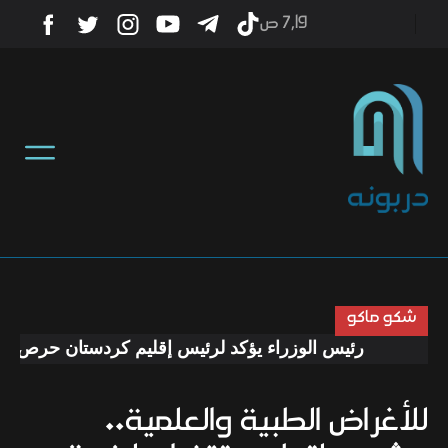
7٫19 ص
أخبار
منوعات
تكنولوجيا
رياضة
شكو ماكو
رئيس الوزراء يؤكد لرئيس إقليم كردستان حرص الحكوم
صحة
للأغراض الطبية والعلمية..
ثقافة