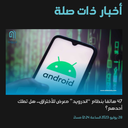
أخبار ذات صلة
47 هاتفا بنظام “اندرويد” معرض للأختراق.. هل تملك
أحدهم؟
28 يوليو 2023 الساعة 12:24 مساءً