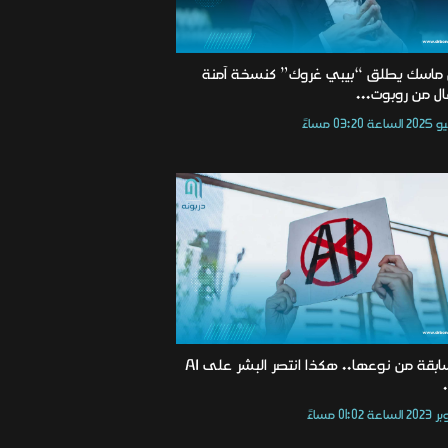
 ماسك يطلق “بيبي غروك” كنسخة آمنة
ال من روبوت...
في سابقة من نوعها.. هكذا انتصر البشر على AI