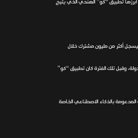
أبرزها تطبيق “كو” الهندي الذي يتيح
 الهندي ليسجل أكثر من مليون مشترك خلال
ا، صرحت الشركة المؤسسة آنذاك أنه تم تحميل التطبيق من قبل أكثر من 50 مليون مستخدم في 100 دولة، وقبل تلك الفترة كان تطبيق “كو”
مايكروسوفت وغوغل منAlphabet عن روبوتات الدردشة المدعومة بالذكاء الاصطناعي الخاصة