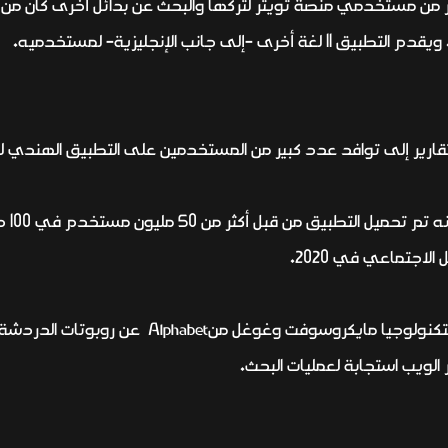
 من مستخدمي منصة تويتر لتركها والبحث عن بدائل أخرى كان من 
 جانب الإنجليزية- لمستخدميه.
/تشرين الثاني 2022 أشارت تقارير إلى توافد عدد كبير من المستخدمين على التطبيق
بدوره
اجتماعي في 2020.
وفي فبراير/شباط الماضي أعلن عملاقا التكنولوجيا 
الويب استجابة لعمليات البحث.