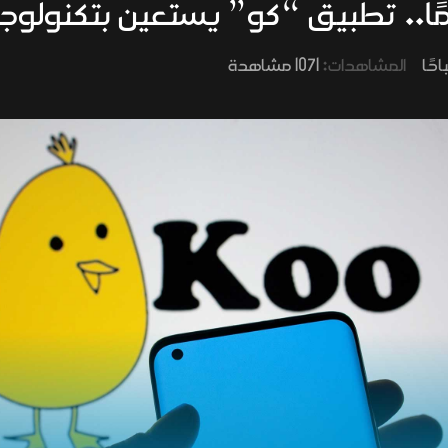
دمًا.. تطبيق “كو” يستعين بتكنولوج
المشاهدات:
1071 مشاهدة