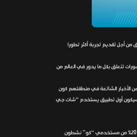
صطناعي (Chat GPT) من (OpenAI)، لدمجه في التطبيق من أجل تقديم تجربة أكثر تطورا
ات تتعلق بكل ما يدور في العالم من
 عن الأخبار الشائعة في منطقتهم كون
” سيكون أول تطبيق يستخدم “شات جي
وبمجرد طرح تلك الخاصية ستزداد نسبة المنشورات لمستخدمي تطبيق “كو”، حيث ذكر بيدواتكا أن حوالي 20% من مستخدمي “كو” نشطون