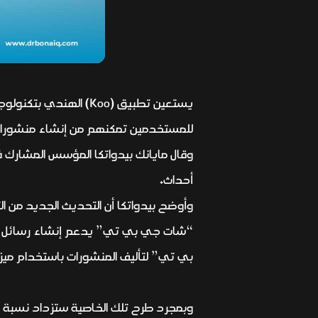
للمستخدمين تمكنهم من إنشاء منشورات 
وقال مايانك بيدواتكا المؤسس المشارك
أحداث.
وأوضح بيدواتكا أن التحديث الجديد من ا
“شات جي بي تي” يدعم إنشاء رسائل تل
بي تي” لتأليف المنشورات باستخدام ميزة 