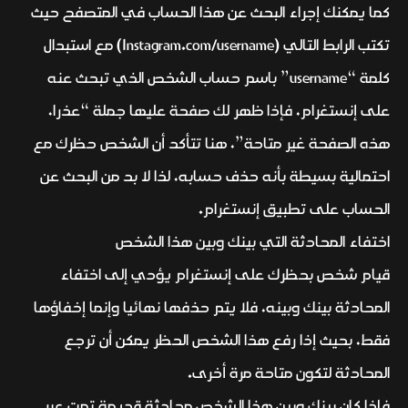
كما يمكنك إجراء البحث عن هذا الحساب في المتصفح حيث
تكتب الرابط التالي (Instagram.com/username) مع استبدال
كلمة “username” باسم حساب الشخص الذي تبحث عنه
على إنستغرام، فإذا ظهر لك صفحة عليها جملة “عذرا،
هذه الصفحة غير متاحة”، هنا تتأكد أن الشخص حظرك مع
احتمالية بسيطة بأنه حذف حسابه، لذا لا بد من البحث عن
الحساب على تطبيق إنستغرام.
اختفاء المحادثة التي بينك وبين هذا الشخص
قيام شخص بحظرك على إنستغرام يؤدي إلى اختفاء
المحادثة بينك وبينه، فلا يتم حذفها نهائيا وإنما إخفاؤها
فقط، بحيث إذا رفع هذا الشخص الحظر يمكن أن ترجع
المحادثة لتكون متاحة مرة أخرى.
فإذا كان بينك وبين هذا الشخص محادثة قديمة تمت عبر