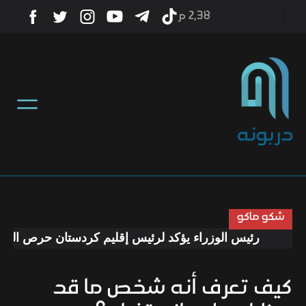
2٫38 م
أخبار
منوعات
تكنولوجيا
رياضة
شكو ماكو
رئيس الوزراء يؤكد لرئيس إقليم كردستان حرص الحكومة
صحة
كيف تعرف أنه شخص ما قد
ثقافة