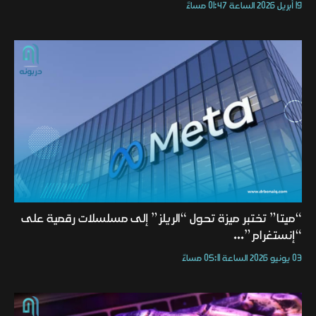
19 أبريل 2026 الساعة 01:47 مساءً
“ميتا” تختبر ميزة تحول “الريلز” إلى مسلسلات رقمية على
“إنستغرام”...
03 يونيو 2026 الساعة 05:11 مساءً