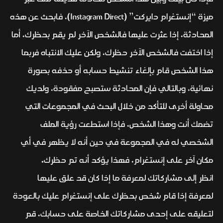
ميزة “إنستغرام دايركت” (Instagram Direct)، فابحث عن هذه
المحادثة، إذا عثرت عليها فالشخص الآخر لم يقم بحظرك، أما
إذا اختفت فالشخص الآخر حظرك، ولكن عليك الانتباه فربما
هذا الشخص قام بإلغاء تنشيط حسابه أو حذفه بصورة
نهائية، وبالتالي فإن المحادثة ستصبح مفقودة، ولديك
محاولة أخرى للتأكد من خلال البحث في المجموعات التي
تضمك أنت وهذا الشخص، فإذا استطعت رؤية الملف
الشخصي له في المجموعة في حين أنه لا يظهر في أي
مكان آخر على إنستغرام، فهذا يؤكد أنه تم حظرك.
انظر إلى مشاركاتك لمعرفة ما إذا كان قد علق عليها
لمعرفة إذا قام شخص بحظرك على إنستغرام عليك بالعودة
لتعليقه على إحدى مشاركاتك الخاصة على حسابك، قم