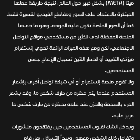
ميتا (META) بشكل كبير حول العالم، نتيجة طريقة عملها
المبتكرة بالاعتماد على الصور ومقاطع الفيديو القصيرة فقط،
كما أن الصور الخاصة تكون عالية الجودة، وهو ما جعلها
المنصة المفضلة لدى الكثير من مستخدمي مواقع التواصل
الاجتماعي، لكن ومع هذه الميزات الرائعة تحوي إنستغرام
ميزتي التقييد أو الحظر اللتين تسببان الإزعاج لبعض
المستخدمين.
ولا تقوم منصة إنستغرام أو أي شبكة تواصل أخرى بإشعار
المستخدم عندما يتم حظره من طرف شخص ما، وقد يشعر
المرء بالصدمة والحزن عند علمه بحظره من طرف شخص ما
عزيز عليه.
ويدخل الشك لقلوب المستخدمين حين يفتقدون منشورات
وتفاعل ذلك الشخص معهم. ويبدأ التساؤل، هل قام