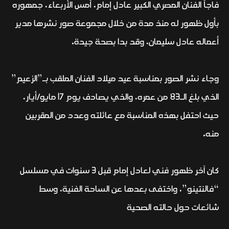
فاجأ الفنان المصري الكبير عادل إمام، أمس الأربعاء، جمهوره
بأول ظهور له منذ مدة من خلال مجموعة صور نشرها مدير
أعماله عادل سليمان، وقد بدا بصحة جيدة.
وجاء نشر الصور بمناسبة عيد ميلاد الفنان الملقب بـ”الزعيم”
الذي بلغ الـ83 من عمره، والذي يصادف يوم 17 مايو/أيار،
حيث احتفل بهذه المناسبة مع عائلته وعدد من المقربين
منه.
كان آخر ظهور فني لعادل إمام قبل 3 سنوات في مسلسل
“فالنتينو”، واختفى بعدها عن الساحة الفنية، وسط
شائعات حول حالته الصحية