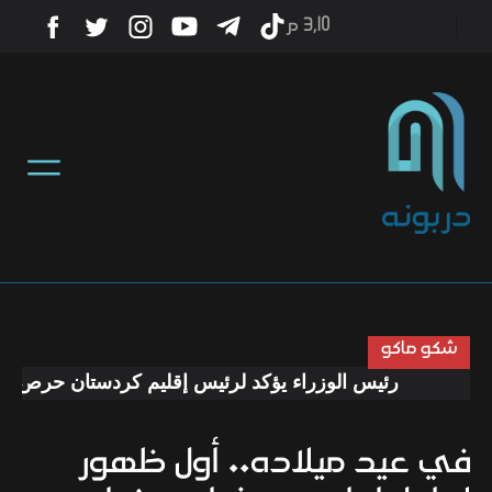
3٫10 م
أخبار
منوعات
تكنولوجيا
رياضة
شكو ماكو
رئيس الوزراء يؤكد لرئيس إقليم كردستان حرص الحكو
صحة
في عيد ميلاده.. أول ظهور
ثقافة