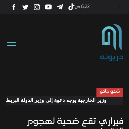
6٫22 ص
أخبار
منوعات
تكنولوجيا
رياضة
شكو ماكو
وزير الخارجية يوجه دعوة إلى وزير الدولة البريطاني لز
صحة
فيراري تقع ضحية لهجوم
ثقافة