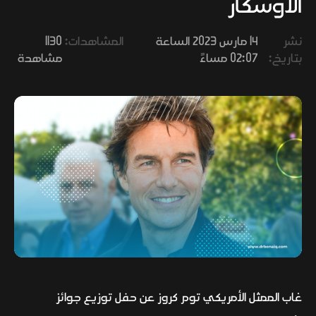
الأوسكار
وفنون
نشر
14 مارس 2023 الساعة
المشاهدات:
1130
بتاريخ:
02:07 مساءً
مشاهدة
غاب الممثل الأمريكي توم كروز عن حفل توزيع جوائز