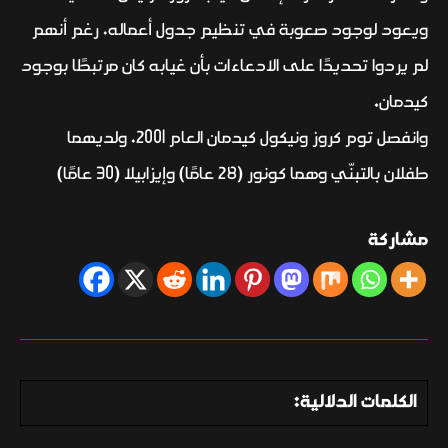
ويعود لوجود صعوبة في تنظيم جدول أعماله، رغم أنهم
لم يردوا تحديدًا على الادعاءات بأن غيابه كان مرتبطًا بوجود
كيدمان.
وانفصل توم كروز ونيكول كيدمان العام 2001، ولديهما
طفلان بالتبنّي وهما كونور (28 عامًا) وإيزابيلا (30 عامًا)
مشاركة
الكلمات الدلالية: