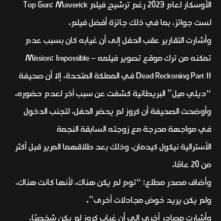
الأوسكار لعام 2023 رغم ترشيح فيلم Top Gun: Maverick
لست جوائز، بما في ذلك جائزة أفضل فيلم.
وأشارت التقارير عقب الحفل إلى أن غيابه كان بسبب عدم
تمكنه من ترك موقع تصوير فيلمه Mission: Impossible –
Dead Reckoning Part II في المملكة المتحدة، إلا أن صحيفة
“ديلي ميل” البريطانية كشفت عن سبب آخر لعدم حضوره.
وأوضحت الصحيفة أن كروز لم يحضر الحفل، لتجنب الدخول
في مواجهة محرجة مع زوجته السابقة النجمة
الأسترالية نيكول كيدمان، وذلك بعد طلاقهما المرير قبل أكثر
من 20 عامًا.
وأضاف مصدر مطلع: “توم لم يكن هناك، لأنها كانت هناك،
ولم يكن يريد خوض مجادلات أخرى”.
وأشارت مصادر أخرى إلى أن غياب كروز لم يكن شخصيًا،