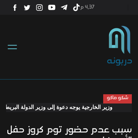
4٫37 م
أخبار
منوعات
تكنولوجيا
رياضة
شكو ماكو
وزير الخارجية يوجه دعوة إلى وزير الدولة البريطاني لز
صحة
سبب عدم حضور توم كروز حفل
ثقافة