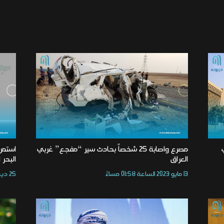
مصرع واصابة 25 شخصاً بحادث سير “مفجع” غربي
استمرا
العراق
البحر 
13 مايو 2023 الساعة 01:58 مساءً
25 ديسمبر 2023 الساعة 07:18 صباحًا