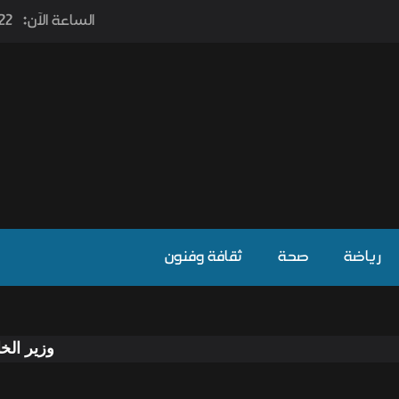
الساعة الآن:
٫22
رياضة
صحة
ثقافة وفنون
وزير الخارجية يوجه دع