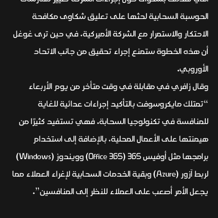
الحوسبة السحابية لحثها على تعليق شكاوى مكافحة
الاحتكار والاستمرار مع الشركة الأميركية، في حين ترى غوغل
أن هذه الخطوة ستمنع إجراء تحقيق من جانب الاتحاد
الأوروبي.
وقال زافري في مقابلة في وقت متأخر من يوم الأربعاء
“تمتلك مايكروسوفت بالتأكيد إجراءات عدائية للغاية
للمنافسة في تكنولوجيا السحابة. فهي تستفيد كثيرًا من
هيمنتها على الأعمال المحلية، بالإضافة إلى استخدام
برامجها مثل أوفيس 365 (Office 365) وويندوز (Windows)
لربط آزور (Azure) وبقية الخدمات السحابية لإغراء العملاء مما
يجعل الأمر أصعب على العملاء للنظر إلى المنافسين”.