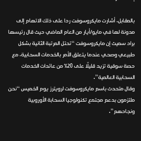
بالمقابل، أشارت مايكروسوفت ردا على ذلك الاتهام إلى
مدونة لها في مايو/أيار من العام الماضي حيث قال رئيسها
براد سميث إن مايكروسوفت “تحتل المرتبة الثانية بشكل
طبيعي وصحي عندما يتعلق الأمر بالخدمات السحابية، مع
حصة سوقية تزيد قليلًا على 20% من عائدات الخدمات
السحابية العالمية”.
وقال متحدث باسم مايكروسوفت لرويترز يوم الخميس “نحن
ملتزمون بدعم مجتمع تكنولوجيا السحابة الأوروبية
ونجاحهم”.