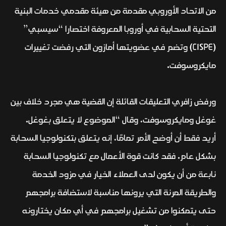
من الاتحاد الأوروبي مقدمة من هيئة مقدمي خدمات البنية
التحتية السحابية في أوروبا المعروفة اختصارا “سيسبي”
(CISPE) وتضم في عضويتها أمازون التي رفضت تغييرات
مايكروسوفت.
ورفض زافري التعليقات القائلة إن القضية هي مجرد خلاف بين
غوغل ومايكروسوفت، وقال “الموضوع لا يتعلق بغوغل.
أريد فقط أن أوضح الأمر تمامًا، إنه يتعلق بتكنولوجيا السحابة
بشكل عام. فقد كانت قوة الأعمال مع تكنولوجيا السحابة
نابعة من أن يكون لدى العملاء الخيار في مزود الخدمة
والطريقة المرنة التي يرونها مناسبة لاستضافة برامجهم
حتى يتمكنوا من تشغيل برامجهم في أي مكان يختارونه