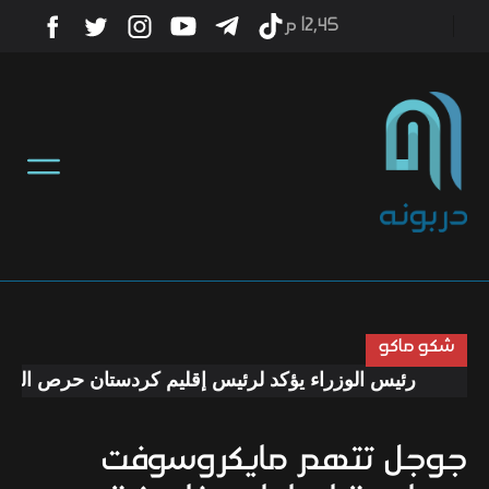
12٫45 م
أخبار
منوعات
تكنولوجيا
رياضة
شكو ماكو
رئيس الوزراء يؤكد لرئيس إقليم كردستان حرص الحكومة
صحة
جوجل تتهم مايكروسوفت
ثقافة