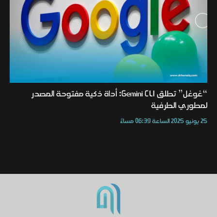
“غوغل” تطلق Gemini CLI: أداة ذكية مفتوحة المصدر
لمطوري الطرفية
25 يونيو 2025 الساعة 06:39 مساءً