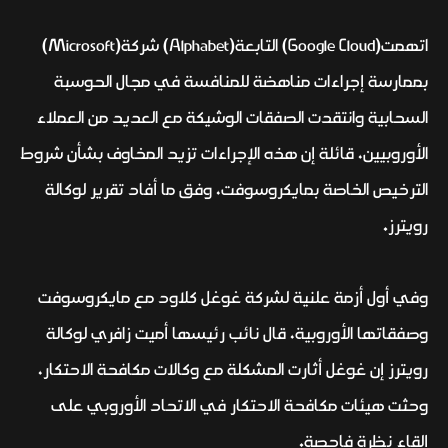
اتهمت(Google Cloud) التابعة(Alphabet) شركة(Microsoft)
بممارسة إجراءات مناهضة للمنافسة في مجال الحوسبة
السحابية وانتقدت الصفقات الوشيكة مع العديد من العملاء
الأوروبيين، قائلة إن هذه الإجراءات تزيد المخاوف بشأن شروط
الترخيص الخاصة بمايكروسوفت، وفق ما أفاد تقرير لوكالة
رويترز.
وفي أول أزمة علنية لشركة غوغل كلاود مع مايكروسوفت
وصفقاتها الأوروبية، قال نائب رئيسها أميت زافري لوكالة
رويترز إن غوغل أثارت المشكلة مع وكالات مكافحة الاحتكار،
وحثت هيئات مكافحة الاحتكار في الاتحاد الأوروبي على
إلقاء نظرة فاحصة.