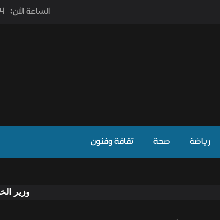
الساعة الآن:
٫14
رياضة
صحة
ثقافة وفنون
وزير الخارجية يوجه دع