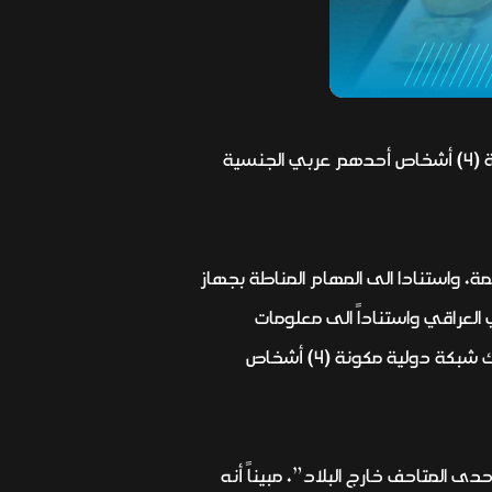
أعلن الناطق باسم القائد العام للقوات المسلحة، اللواء يحيى رسول، اليوم الجمعة، تفكيك شبكة دولية مكونة (4) أشخاص أحدهم عربي الجنسية
ة، واستنادا الى المهام المناطة بجهاز
 العراقي واستناداً الى معلومات
استخبارية دقيقة، تمكن ابطال جهاز المخابرات وبالتنسيق مع الأجهزة الأمنية من تنفيذ عملية حيث تم تفكيك شبكة دولية مكونة (4) أشخاص
 المتاحف خارج البلاد”، مبيناً أنه