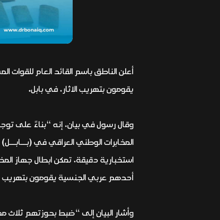
يقومون بتهريب الاثار، في بابل.
وقال رسول في بيان، إنه “بناءً على توجي
المخابرات الوطني العراقي في (بــابــل)
أحدهم عربي الجنسية يقومون بتهريب الا
وأشار البيان إلى “ضبط بحوزتهم ثلاث مخ