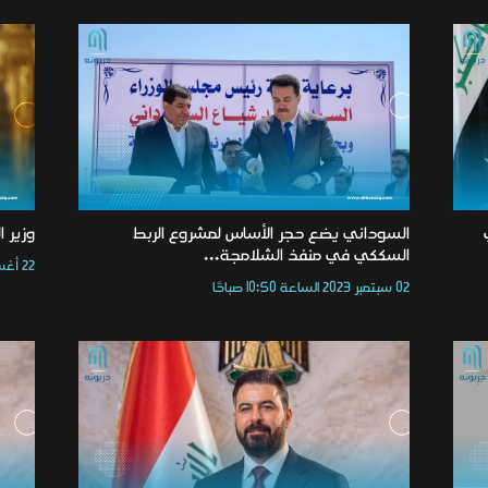
السوداني يضع حجر الأساس لمشروع الربط
وزير ا
السككي في منفذ الشلامجة...
22 أغسطس 2023 الساعة 09:07 صباحًا
02 سبتمبر 2023 الساعة 10:50 صباحًا