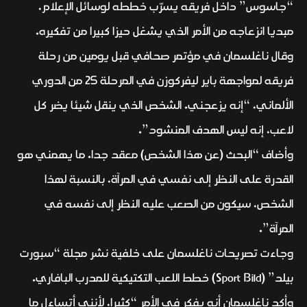
“جاسوس” داخل فريقه يسرّب خططه لوسائل الإعلام،
مبديا انزعاجه من الأمر الذي يشغل حيزا كبيرا من تفكيره.
وقال ناغلسمان في مؤتمر صحافي قبل يومين من رحلة
فريقه لمواجهة باير ليفركوزن في المرحلة 25 من الدوري
الألماني، “إنه يزعجني. الشخص الذي ينقل شيئا يضر كل
لاعب، إنه ليس الهدف المنشود”.
وأضاف “البحث (عن هذا الشخص) معقد جدا. ما يهمني هو
القدرة على النظر إلى نفسي في المرآة، بالنسبة لهذا
الشخص، سيكون من الصعب عليه النظر إلى نفسه في
المرآة”.
وجاءت تصريحات ناغلسمان على خلفية نشر مجلة “سبورت
بيلد” (Sport Bild) خطط اللعب التكتيكية للمدرب البافاري.
وأكد ناغلسمان أنه يفكر في الأمر “كثيرا، لأنني أتساءل ما