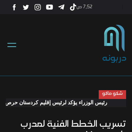
7٫52 ص
أخبار
منوعات
تكنولوجيا
رياضة
شكو ماكو
رئيس الوزراء يؤكد لرئيس إقليم كردستان حرص الحكوم
صحة
تسريب الخطط الفنية لمدرب
ثقافة