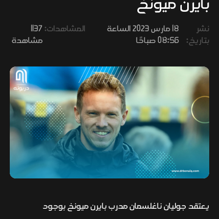
بايرن ميونخ
وفنون
نشر
18 مارس 2023 الساعة
المشاهدات:
1137
بتاريخ:
08:56 صباحًا
مشاهدة
يعتقد جوليان ناغلسمان مدرب بايرن ميونخ بوجود