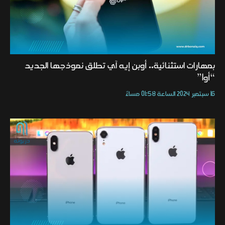
بمهارات استثنائية.. أوبن إيه آي تطلق نموذجها الجديد
“أو1”
16 سبتمبر 2024 الساعة 01:58 مساءً