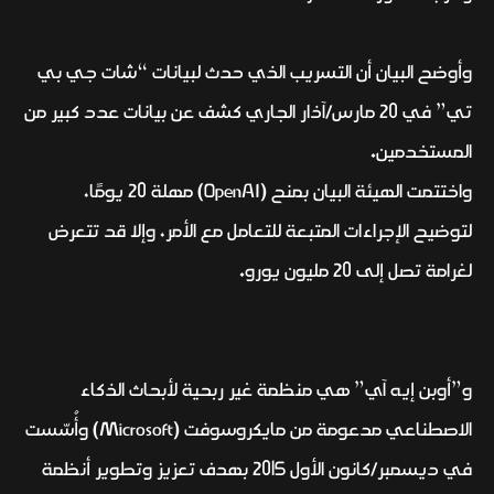
وأوضح البيان أن التسريب الذي حدث لبيانات “شات جي بي
تي” في 20 مارس/آذار الجاري كشف عن بيانات عدد كبير من
المستخدمين.
واختتمت الهيئة البيان بمنح (OpenAI) مهلة 20 يومًا،
لتوضيح الإجراءات المتبعة للتعامل مع الأمر، وإلا قد تتعرض
لغرامة تصل إلى 20 مليون يورو.
و”أوبن إيه آي” هي منظمة غير ربحية لأبحاث الذكاء
الاصطناعي مدعومة من مايكروسوفت (Microsoft) وأُسّست
في ديسمبر/كانون الأول 2015 بهدف تعزيز وتطوير أنظمة