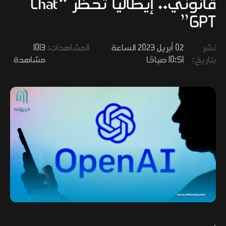
قانوني.. إيطاليا تحظر “Chat
وفنون
GPT”
نشر
02 أبريل 2023 الساعة
المشاهدات:
1013
بتاريخ:
10:51 صباحًا
مشاهدة