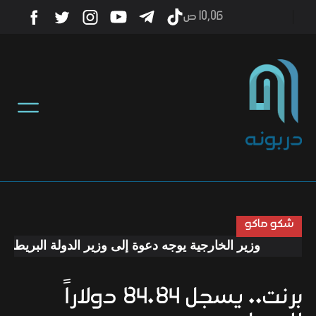
10٫06 ص
أخبار
منوعات
تكنولوجيا
رياضة
شكو ماكو
وزير الخارجية يوجه دعوة إلى وزير الدولة البريطاني لز
صحة
برنت.. يسجل 84.84 دولاراً
ثقافة