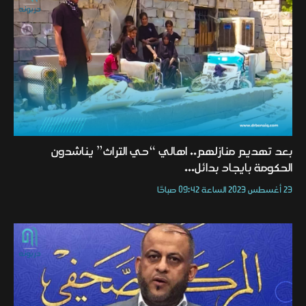
بعد تهديم منازلهم.. اهالي “حي التراث” يناشدون
الحكومة بايجاد بدائل...
23 أغسطس 2023 الساعة 09:42 صباحًا