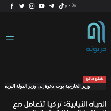
7٫05 م
أخبار
منوعات
تكنولوجيا
رياضة
شكو ماكو
وزير الخارجية يوجه دعوة إلى وزير الدولة البريطاني لز
صحة
المياه النيابية: تركيا تتعامل مع
ثقافة