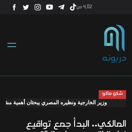
4٫02 ص
أخبار
منوعات
تكنولوجيا
رياضة
شكو ماكو
وزير الخارجية ونظيره المصري يبحثان أهمية مشروع مد
صحة
المالكي.. البدأ جمع تواقيع
ثقافة