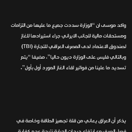
واكد موسى ان “الوزارة سددت جميع ما عليها من التزامات
ومستحقات مالية للجانب الايراني جراء استيرادها للغاز
لصندوق الاعتماد لدى المصرف العراقي للتجارة (TBI)
وبالتالي فليس على الوزارة ديون حاليا”، مضيفا “يتم
تسديد ما علينا من فواتير لقاء الغاز المورد أول بأول”.
يذكر أن العراق يعاني من قلة تجهيز الطاقة وخاصة في
فصل الصيف مع ارتفاع درجات الحرارة نتيجة عدم كفاية