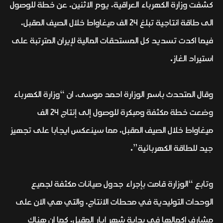
كشفت وزارة الكهرباء العراقية، يوم الاثنين، عن خطة للوصول
الى طاقة انتاجية تبلغ 24 الف ميغاواط خلال الصيف المقبل،
فيما اكدت تسديد كل المستحقات المالية لإيران المترتبة على
استيراد الغاز.
وقال المتحدث باسم الوزارة احمد موسى، ان “وزارة الكهرباء
وضعت خطة مكثفة ومبكرة للوصول إلى إنتاج 24 الف
ميغاواط خلال الصيف المقبل، مما سينعكس ايجابا على تجهيز
جيد للطاقة الكهربائية”.
وتابع “الوزارة قامت بإجراء جدول صيانات مكثفة لجميع
الوحدات التوليدية في محطات الانتاج، والتي هي الان على
مشارف اكمالها في بداية شهر ايار المقبل، كما ان هناك