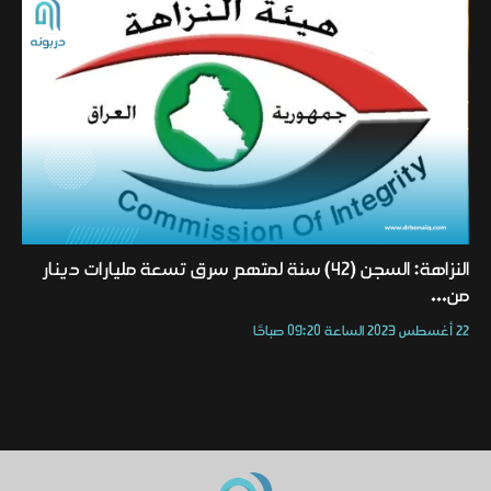
النزاهة: السجن (42) سنة لمتهم سرق تسعة مليارات دينار
من...
22 أغسطس 2023 الساعة 09:20 صباحًا