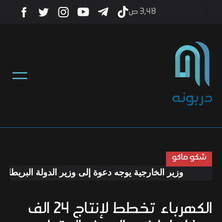
3٫48 ص
أخبار
منوعات
تكنولوجيا
رياضة
شكو ماكو
وزير الخارجية يوجه دعوة إلى وزير الدولة البريطاني لز
صحة
الكهرباء تخطط لإنتاج 24 الف
ثقافة