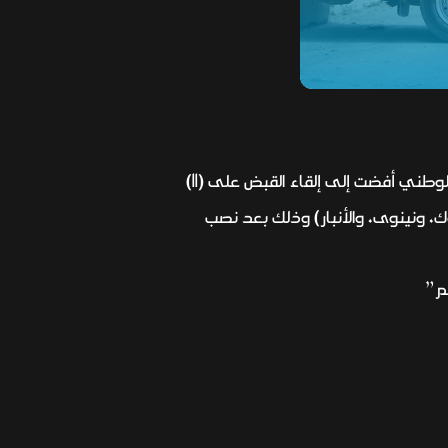
وقال الجهاز في بيان ورد لوكالة ايرث نيوز، “جهود استخبارية وميدانية مكثفة تقوم بها مفارز جهاز الأمن الوطني أفضت إلى إلقاء القبض على (١١)
جرت في محافظات (كركوك، ونينوى، والأنبار) وذلك بعد نصب
هم”