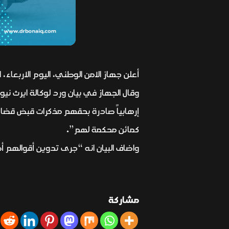
أعلن جهاز الامن الوطني، اليوم الاربعاء، القبض على 11 إرهابياً
كمائن محكمة لهم”.
واضاف البيان انه “جرى تدوين أقوالهم أص
مشاركة