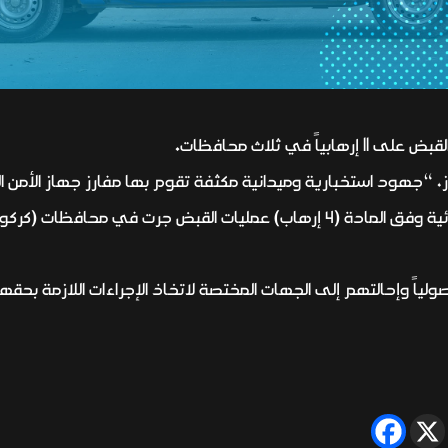
 في ثلاث محافظات.
إرهابياً صادرة بحقهم مذكرات قبض قضائية وفق المادة (4 إرهاب) عمليات القبض 
ولياً وإحالتهم إلى الجهات المختصة لاتخاذ الإجراءات اللازمة بحق