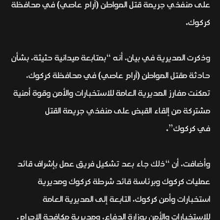
على منفذي جريمة قتل المواطن (آرام عاصي) في محافظة
كركوك.
وذكرت المديرية في بيان، أنه “بمتابعة ميدانية حثيثة، بشأن
حادثة مقتل المواطن (آرام عاصي) في محافظة كركوك،
تمكنت مفارز المديرية العامة للاستخبارات والأمن وقوة أمنية
مشتركة من إلقاء القبض على منفذي جريمة القتل
في كركوك”.
وأضافت، أن “ذلك جاء بعد تشكيل فريق عمل بإشراف قائد
عمليات كركوك وبرئاسة قائد شرطة كركوك ومديرية
استخبارات وأمن كركوك، التابعة إلى المديرية العامة
للاستخبارات والأمن بوزارة الدفاع، ومديرية مكافحة الإجرام،