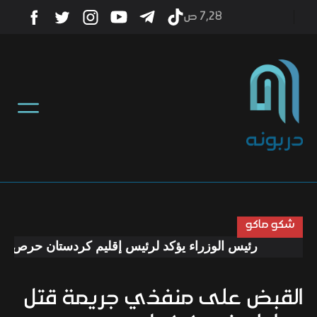
7٫28 ص
أخبار
منوعات
تكنولوجيا
رياضة
شكو ماكو
رئيس الوزراء يؤكد لرئيس إقليم كردستان حرص الحكوم
صحة
القبض على منفذي جريمة قتل
ثقافة