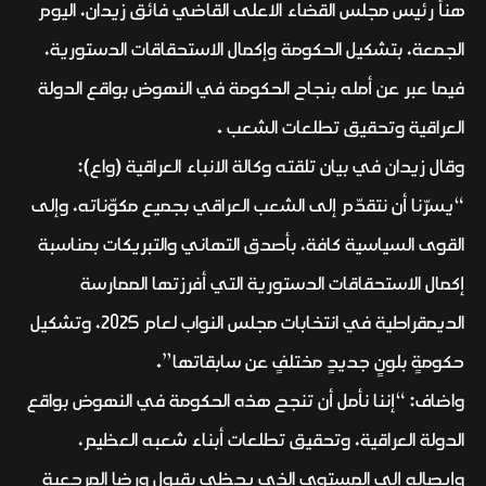
هنأ رئيس مجلس القضاء الاعلى القاضي فائق زيدان، اليوم
الجمعة، بتشكيل الحكومة وإكمال الاستحقاقات الدستورية،
فيما عبر عن أمله بنجاح الحكومة في النهوض بواقع الدولة
العراقية وتحقيق تطلعات الشعب .
وقال زيدان في بيان تلقته وكالة الانباء العراقية (واع):
“يسرّنا أن نتقدّم إلى الشعب العراقي بجميع مكوّناته، وإلى
القوى السياسية كافة، بأصدق التهاني والتبريكات بمناسبة
إكمال الاستحقاقات الدستورية التي أفرزتها الممارسة
الديمقراطية في انتخابات مجلس النواب لعام 2025، وتشكيل
حكومةٍ بلونٍ جديدٍ مختلفٍ عن سابقاتها”.
واضاف: “إننا نأمل أن تنجح هذه الحكومة في النهوض بواقع
الدولة العراقية، وتحقيق تطلعات أبناء شعبه العظيم،
وإيصاله إلى المستوى الذي يحظى بقبول ورضا المرجعية