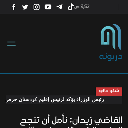
9٫52 ص
أخبار
منوعات
تكنولوجيا
رياضة
شكو ماكو
رئيس الوزراء يؤكد لرئيس إقليم كردستان حرص الحكوم
صحة
القاضي زيدان: نأمل أن تنجح
ثقافة