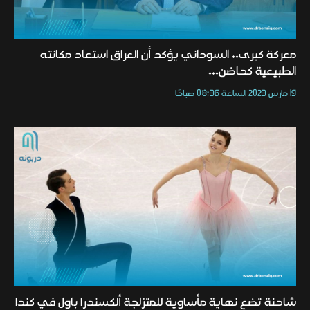
معركة كبرى.. السوداني يؤكد أن العراق استعاد مكانته
الطبيعية كحاضن...
19 مارس 2023 الساعة 08:36 صباحًا
شاحنة تضع نهاية مأساوية للمتزلجة ألكسندرا باول في كندا