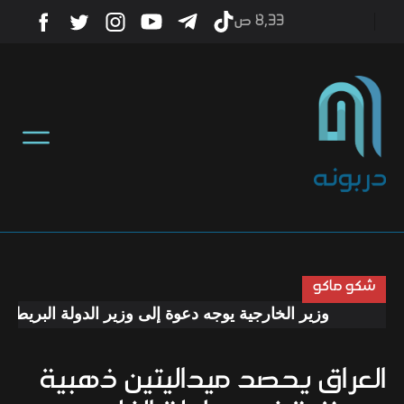
8٫33 ص
أخبار
منوعات
تكنولوجيا
رياضة
شكو ماكو
وزير الخارجية يوجه دعوة إلى وزير الدولة البريطاني لز
صحة
العراق يحصد ميداليتين ذهبية
ثقافة