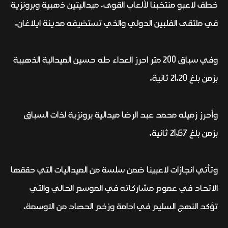
خطف لاعبو منتخبنا لألعاب القوى، ميداليتين ذهبية وبرونزية
في ملتقى الفلبين الدولي والذي تستضيفه مدينة ايلاغان.
وفي سباق 200 متر احرز العداء طه حسين الميدالية الذهبية
بزمن بلغ 21.20 ثانية.
وأحرز زميله محمد عبد الرضا ميدالية برونزية لذات السباق
بزمن بلغ 21,67 ثانية.
وتأتي انجازات لاعبينا ضمن سلسة من الميداليات التي حققها
الاتحاد في عموم مشاركاته في الموسم الحالي والتي
تؤكد النهج السليم في ادامة وزخم الحصاد من الاوسمة.