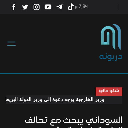
7٫34 م
أخبار
منوعات
تكنولوجيا
رياضة
شكو ماكو
وزير الخارجية يوجه دعوة إلى وزير الدولة البريطاني لز
صحة
السوداني يبحث مع تحالف
ثقافة