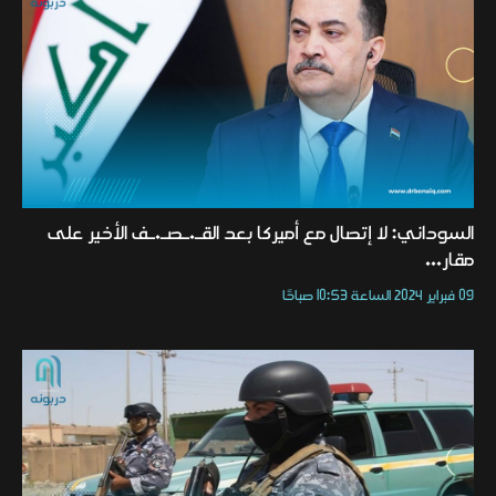
السوداني: لا إتصال مع أميركا بعد القـ.ـصـ.ـف الأخير على
مقار...
09 فبراير 2024 الساعة 10:53 صباحًا