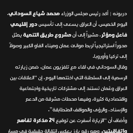
دربونه | أكد رئيس مجلس الوزراء
محمد شياع السوداني
،
اليوم الخميس، أن العراق يسعى إلى تأسيس
دور إقليمي
فاعل ومؤثر
، مشيراً إلى أن
مشروع طريق التنمية
يمثل
محوراً استراتيجياً لربط موانئ عمان وميناء الفاو الكبير وصولاً
إلى تركيا وأوروبا.
وقال السوداني في لقاء مع تلفزيون عمان، ضمن زيارته
الرسمية إلى السلطنة التي اختتمها اليوم، إن “العلاقات بين
العراق وعُمان تستند إلى مشتركات تاريخية واجتماعية
واقتصادية كثيرة، وفيها محطات مشرقة من الدعم
والإسناد، والرؤى والمواقف المتطابقة”.
وأضاف أن “الزيارة أسفرت عن توقيع
24 مذكرة تفاهم
واتفاقيتين
، وهو رقم بارز يعكس انتقالة حقيقية في مسار