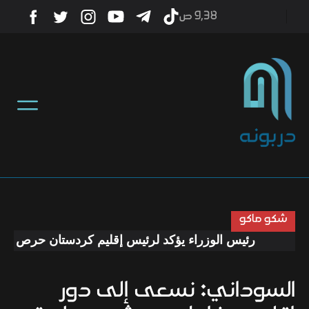
9٫38 ص
أخبار
منوعات
تكنولوجيا
رياضة
شكو ماكو
رئيس الوزراء يؤكد لرئيس إقليم كردستان حرص الحكوم
صحة
السوداني: نسعى إلى دور
ثقافة