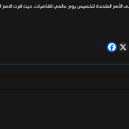
لة قطر تقديم طلب في شباط 2020 الى الأمم المتحدة لتخصيص يوم عالمي للقاضيات، حيث اق