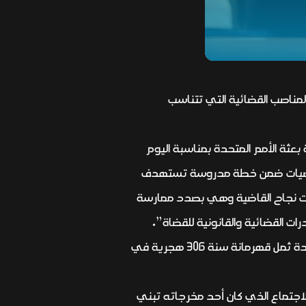
مناصب القضائية التي تتناسب
عثة الأمم المتحدة بمناسبة اليوم
نسعى جاهدين لزيادة عدد القاضيات ضمن خطة مدروسة تستهدف
مات نجاح القاضية وهي بصدد ممارسة
 القضائية والقانونية للقضاة”.
واضاف زيدان، أن “اهتمام القضاء بالمرأة القاضية نابع من الإرث العراقي في الاهتمام بالمرأة، فقد تولت السيدة ثمل قهرمانة سنة 306 هجرية في
الاجتماع الذي كان أحد مخرجاته تبني