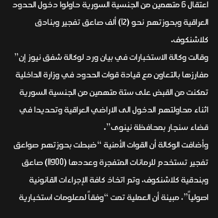
اعتقال 6 متهمين من الجنسية السورية حاولوا دخول الحدود
العراقية وبحوزتهم نحو (12) ألف صاعق تفجير وبنادق
كلاشنكوف.
وقالت وكالة الاستخبارات في بيان ورد لوكالة شفق نيوز إن”
مفارزها بالتعاون مع قيادة قوات الحدود في وزارة الداخلية
تمكنت من القبض على ستة متهمين من الجنسية السورية
اثناء محاولتهم الدخول الى الاراضي العراقية وتحديدا في
قضاء سنجار بمحافظة نينوى”.
وأضافت الوكالة أن القوات الأمنية “ضبطت بحوزتهم صواعق
تفجير تستخدم للرمانات المتفجرة وعددها (11900) صاعق
وبندقية كلاشنكوف، وتم اتخاذ كافة الإجراءات القانونية
اصولياً”، مبينة أن العملية تمت “وفقاً لمعلومات استخبارية