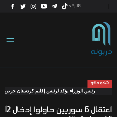
3٫08 م
أخبار
منوعات
تكنولوجيا
رياضة
شكو ماكو
رئيس الوزراء يؤكد لرئيس إقليم كردستان حرص الحكوم
صحة
اعتقال 6 سوريين حاولوا إدخال 12
ثقافة