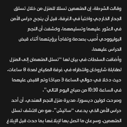
وقالت الشرطة، إن المتهمين تسللا للمنزل من خلال تسلق
الجدار الخارجي واختبآ في الغرفة، قبل أن ينجح حراس الأمن
في العثور عليهما وتسليمهما، وكشفت أن النجم
البوليوودي أُصيب بصدمة وتفاجأ برؤيتهما أثناء قبض
الحراس عليهما.
وأضافت السلطات في بيان لها “تسلل المتهمان إلى المنزل
لمقابلة شاروخان وانتظراه في غرفة المكياج لمدة 8 ساعات،
حيث دخلا في حوالي الساعة 3 صباحًا وتم القبض عليهما
في الساعة 10:30 من صباح اليوم التالي”.
وصرحت كولين ديسوزا، مديرة منزل النجم الهندي، أن أحد
حراس الأمن الذي يدعى “ساتيش”، هو من اكتشف تسلل
المتهمين، وسرعان ما اتصل بها لإبلاغها بما حدث قبل الإبلاغ