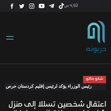
4٫50 ص
أخبار
منوعات
تكنولوجيا
رياضة
شكو ماكو
رئيس الوزراء يؤكد لرئيس إقليم كردستان حرص الحكوم
صحة
اعتقال شخصين تسللا إلى منزل
ثقافة