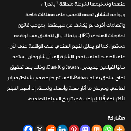
عنهما وتسليمها لشرطة منطقة “باندرا”.
ويواجه الشابان تهمة التعدي على ممتلكات خاصة
واتهامات أخرى لم يُكشف عن طبيعتها، بموجب قانون
العقوبات الهندي (IPC)، بينما لا يزال التحقيق في الواقعة
مستمرا، كما لم يعلق النجم الهندي على الواقعة حتى الآن.
على الصعيد الفني، تجدر الإشارة إلى أن شاروخان يستعد
حاليًا لفيلمين جديدين، Jawan و DunkK، وذلك بعد تحقيق
نجاح ساحق بفيلم Pathan، الذي تم طرحه في شباط/ فبراير
الماضي وسرعان ما أثار ضجة وأصداء واسعة، إذ أصبح الفيلم
الأكثر تحقيقًا للإيرادات في تاريخ السينما الهندية.
مشاركة