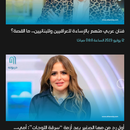
فنان عربي متهم بالإساءة للعراقيين وللبنانيين.. ما القصة؟
12 يوليو 2023 الساعة 08:11 صباحًا
أول رد من مها الصغير بعد أزمة “سرقة اللوحات”: أمي...