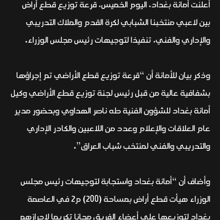
أعلنت أمانة بغداد، اليوم الخميس، قرعة توزيع قطع أراض
بين لاعبي منتخبنا الشبابي لكرة القدم والملاك التدريبي
والإداري والفني، تنفيذا لتوجيهات رئيس مجلس الوزراء.
وذكر بيان للأمانة أن “قرعة توزيع قطع الأراضي تم إجراؤها
بشفافية عالية من قبل رئيس لجنة توزيع قطع الأراضي وكيل
أمانة بغداد للشؤون الفنية طه ناصر الهداوي وبحضور مدير
عام العلاقات والإعلام وعدد من اللاعبين والكادر الإداري
والتدريبي والفني لمنتخب شباب العراق”.
وأضاف أن “أمانة بغداد واستجابة لتوجيهات رئيس مجلس
الوزراء هيأت قطع أراض بمساحة (200) م2 في العاصمة
بغداد لتوزيعها على أعضاء الفريق مجانا تكريما لإحرازهم