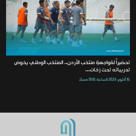
تحضيراً لمُواجهةِ منتخب الأردن.. المنتخب الوطني يخوض
تدريباته تحت زخات...
15 أكتوبر 2023 الساعة 01:15 مساءً