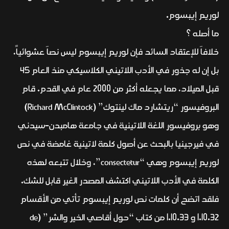
لوريم إيبسوم.
ما أصله ؟
خلافاَ للإعتقاد السائد فإن لوريم إيبسوم ليس نصاَ عشوائياً،
بل إن له جذور في الأدب اللاتيني الكلاسيكي منذ العام 45
قبل الميلاد، مما يجعله أكثر من 2000 عام في القدم. قام
البروفيسور “ريتشارد ماك لينتوك” (Richard McClintock)
وهو بروفيسور اللغة اللاتينية في جامعة هامبدن-سيدني
في فيرجينيا بالبحث عن أصول كلمة لاتينية غامضة في نص
لوريم إيبسوم وهي “consectetur”، وخلال تتبعه لهذه
الكلمة في الأدب اللاتيني اكتشف المصدر الغير قابل للشك.
فلقد اتضح أن كلمات نص لوريم إيبسوم تأتي من الأقسام
1.10.32 و 1.10.33 من كتاب “حول أقاصي الخير والشر” (de