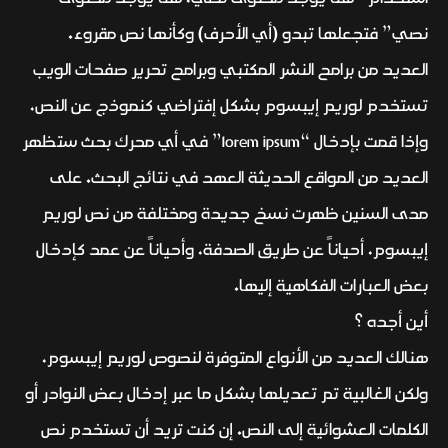
نصي” فتجعلها تبدو (أي الأحرف) وكأنها نص مقروء.
العديد من برامح النشر المكتبي وبرامح تحرير صفحات الويب
تستخدم لوريم إيبسوم بشكل إفتراضي كنموذج عن النص،
وإذا قمت بإدخال “lorem ipsum” في أي محرك بحث ستظهر
العديد من المواقع الحديثة العهد في نتائج البحث. على
مدى السنين ظهرت نسخ جديدة ومختلفة من نص لوريم
إيبسوم، أحياناً عن طريق الصدفة، وأحياناً عن عمد كإدخال
بعض العبارات الفكاهية إليها.
أين أجده ؟
هنالك العديد من الأنواع المتوفرة لنصوص لوريم إيبسوم،
ولكن الغالبية تم تعديلها بشكل ما عبر إدخال بعض النوادر أو
الكلمات العشوائية إلى النص. إن كنت تريد أن تستخدم نص