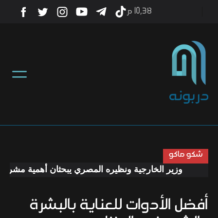
10٫38 م
أخبار
منوعات
تكنولوجيا
رياضة
شكو ماكو
وزير الخارجية ونظيره المصري يبحثان أهمية مشروع مد 
صحة
أفضل الأدوات للعناية بالبشرة
ثقافة