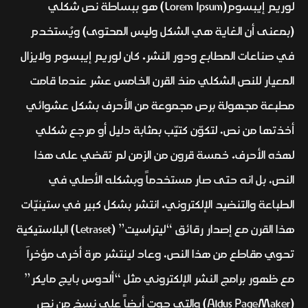
لوريم إيبسوم(Lorem Ipsum) هو ببساطة نص شكلي
(بمعنى أن الغاية هي الشكل وليس المحتوى) ويُستخدم
في صناعات المطابع ودور النشر. كان لوريم إيبسوم ولايزال
المعيار للنص الشكلي منذ القرن الخامس عشر عندما قامت
مطبعة مجهولة برص مجموعة من الأحرف بشكل عشوائي
أخذتها من نص، لتكوّن كتيّب بمثابة دليل أو مرجع شكلي
لهذه الأحرف. خمسة قرون من الزمن لم تقضي على هذا
النص، بل انه حتى صار مستخدماً وبشكله الأصلي في
الطباعة والتنضيد الإلكتروني. انتشر بشكل كبير في ستينيّات
هذا القرن مع إصدار رقائق “ليتراسيت” (Letraset) البلاستيكية
تحوي مقاطع من هذا النص، وعاد لينتشر مرة أخرى مؤخراَ
مع ظهور برامج النشر الإلكتروني مثل “ألدوس بايج مايكر”
(Aldus PageMaker) والتي حوت أيضاً على نسخ من نص