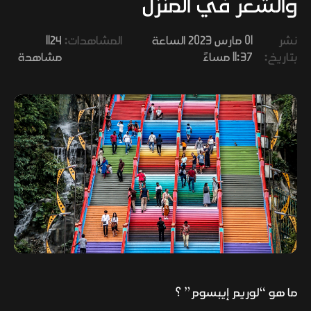
والشعر في المنزل
وفنون
نشر
01 مارس 2023 الساعة
المشاهدات:
1124
بتاريخ:
11:37 مساءً
مشاهدة
ما هو “لوريم إيبسوم” ؟