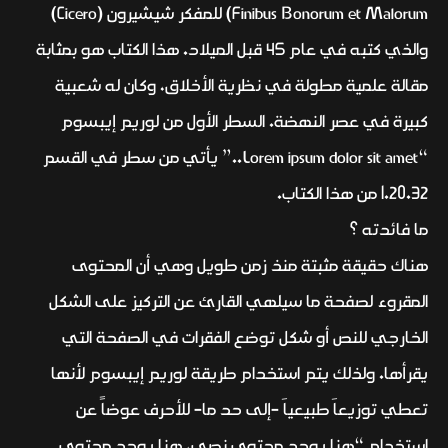
Finibus Bonorum et Malorum) للمفكر شيشيرون (Cicero)
والذي كتبه في عام 45 قبل الميلاد. هذا الكتاب هو بمثابة
مقالة علمية مطولة في نظرية الأخلاق، وكان له شعبية
كبيرة في عصر النهضة. السطر الأول من لوريم إيبسوم
“Lorem ipsum dolor sit amet..” يأتي من سطر في القسم
1.20.32 من هذا الكتاب.
ما فائدته ؟
هناك حقيقة مثبتة منذ زمن طويل وهي أن المحتوى
المقروء لصفحة ما سيلهي القارئ عن التركيز على الشكل
الخارجي للنص أو شكل توضع الفقرات في الصفحة التي
يقرأها. ولذلك يتم استخدام طريقة لوريم إيبسوم لأنها
تعطي توزيعاَ طبيعياَ -إلى حد ما- للأحرف عوضاً عن
استخدام “هنا يوجد محتوى نصي، هنا يوجد محتوى